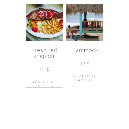
Fresh red
Hammock
snapper
12
$
12
$
AÑADIR AL
CARRITO
AÑADIR AL
CARRITO